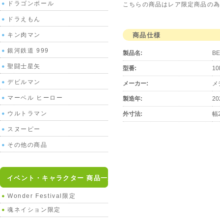
ドラゴンボール
こちらの商品はレア限定商品の為
ドラえもん
商品仕様
キン肉マン
銀河鉄道 999
製品名:
B
聖闘士星矢
型番:
10
デビルマン
メーカー:
メ
マーベル ヒーロー
製造年:
20
ウルトラマン
外寸法:
幅
スヌーピー
その他の商品
イベント・キャラクター 商品一覧
Wonder Festival限定
魂ネイション限定