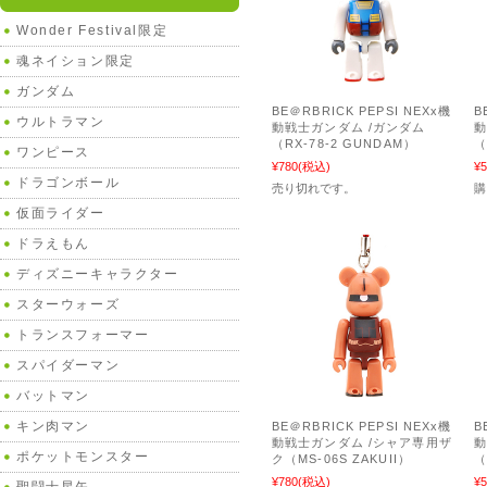
Wonder Festival限定
魂ネイション限定
ガンダム
BE＠RBRICK PEPSI NEXx機
B
ウルトラマン
動戦士ガンダム /ガンダム
動
（RX-78-2 GUNDAM）
（
ワンピース
¥780
(税込)
¥5
ドラゴンボール
売り切れです。
仮面ライダー
ドラえもん
ディズニーキャラクター
スターウォーズ
トランスフォーマー
スパイダーマン
バットマン
キン肉マン
BE＠RBRICK PEPSI NEXx機
B
動戦士ガンダム /シャア専用ザ
動
ポケットモンスター
ク（MS-06S ZAKUII）
（
¥780
(税込)
¥5