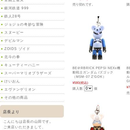
聖闘士星矢
売り切れです。
銀河鉄道 999
鉄人28号
ジョジョの奇妙な冒険
スヌーピー
デビルマン
ZOIDS ゾイド
北斗の拳
キューティーハニー
BE＠RBRICK PEPSI NEXx機
B
動戦士ガンダム /ズゴック
動
スーパーマリオブラザーズ
（MSM-07 Z'GOK）
ル
けいおん
G
¥580
(税込)
¥7
購入数
個
エヴァンゲリオン
売
その他の商品
店長より
こんにちは店長の山田です。
ご来店いただきまして、