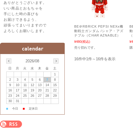
ありがとうございます。
いい商品とおもちゃを
手にした時の喜びを
お届けできるよう、
頑張ってまいりますので
BE＠RBRICK PEPSI NEXx機
B
よろしくお願いします。
動戦士ガンダム /シャア・アズ
動
ナブル（CHAR AZNABLE）
（
¥480
(税込)
¥4
売り切れです。
16件中1件～16件を表示
2026/08
日
月
火
水
木
金
土
1
2
3
4
5
6
7
8
9
10
11
12
13
14
15
16
17
18
19
20
21
22
23
24
25
26
27
28
29
30
31
■
今日
■
定休日