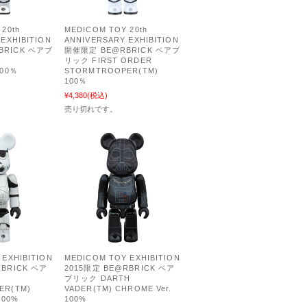
20th
MEDICOM TOY 20th
EXHIBITION
ANNIVERSARY EXHIBITION
BRICK ベアブ
開催限定 BE@RBRICK ベアブ
N
リック FIRST ORDER
100％
STORMTROOPER(TM)
100％
¥4,380
(税込)
売り切れです。
EXHIBITION
MEDICOM TOY EXHIBITION
RBRICK ベア
2015限定 BE@RBRICK ベア
ブリック DARTH
ER(TM)
VADER(TM) CHROME Ver.
100%
100%