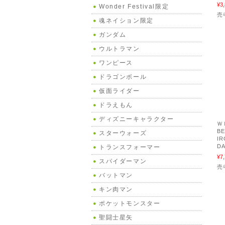
¥3
Wonder Festival限定
売
魂ネイション限定
ガンダム
ウルトラマン
ワンピース
ドラゴンボール
仮面ライダー
ドラえもん
ディズニーキャラクター
Ｗ
B
スターウォーズ
IR
DA
トランスフォーマー
¥7
スパイダーマン
売
バットマン
キン肉マン
ポケットモンスター
聖闘士星矢