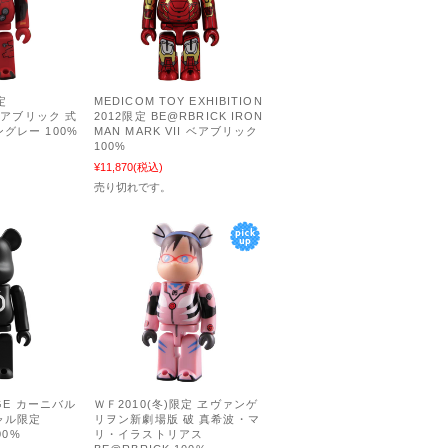
定
MEDICOM TOY EXHIBITION
 ベアブリック 式
2012限定 BE@RBRICK IRON
グレー 100%
MAN MARK VII ベアブリック
100%
¥11,870
(税込)
売り切れです。
NGE カーニバル
ＷＦ2010(冬)限定 ヱヴァンゲ
ャル限定
リヲン新劇場版 破 真希波・マ
00%
リ・イラストリアス