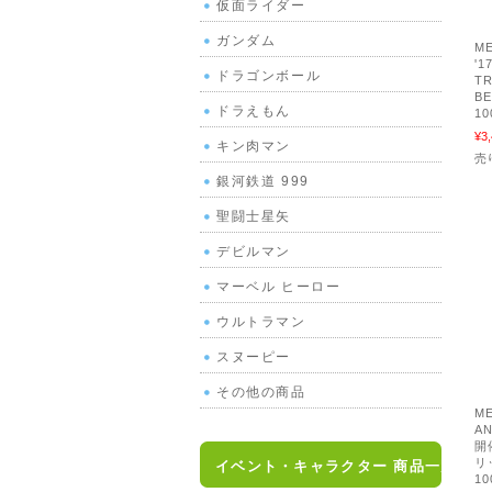
仮面ライダー
ガンダム
ME
'
ドラゴンボール
T
B
ドラえもん
1
¥3
キン肉マン
売
銀河鉄道 999
聖闘士星矢
デビルマン
マーベル ヒーロー
ウルトラマン
スヌーピー
その他の商品
ME
AN
開
リ
イベント・キャラクター 商品一覧
1