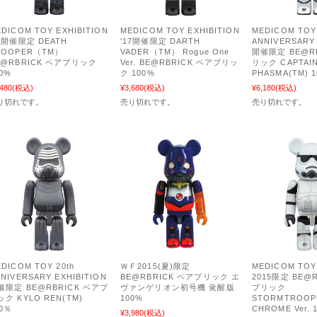
DICOM TOY EXHIBITION
MEDICOM TOY EXHIBITION
MEDICOM TOY 
17開催限定 DEATH
'17開催限定 DARTH
ANNIVERSARY 
ROOPER（TM）
VADER（TM） Rogue One
開催限定 BE@R
E@RBRICK ベアブリック
Ver. BE@RBRICK ベアブリッ
リック CAPTAI
00%
ク 100%
PHASMA(TM) 
,480
(税込)
¥3,680
(税込)
¥6,180
(税込)
り切れです。
売り切れです。
売り切れです。
DICOM TOY 20th
ＷＦ2015(夏)限定
MEDICOM TOY 
NIVERSARY EXHIBITION
BE@RBRICK ベアブリック エ
2015限定 BE@
催限定 BE@RBRICK ベアブ
ヴァンゲリオン初号機 覚醒版
ブリック
ック KYLO REN(TM)
100%
STORMTROOP
00％
CHROME Ver. 
¥3,980
(税込)