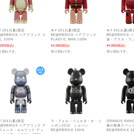
Ｆ2012(夏)限定
ＷＦ2012(夏)限定
ＷＦ2012(夏)限
E@RBRICK ベアブリック り
BE@RBRICK ベアブリック
BE@RBRICK
ん 100%
PLASTIC MAN 100%
波・アスカ・ラン
,280
(税込)
¥3,480
(税込)
¥4,980
(税込)
り切れです。
売り切れです。
売り切れです。
Ｆ2011(夏)限定
ラ・フォル・ジュルネ・オ・ジ
ORANGE RA
E@RBRICK ベアブリック ア
ャポン2010 ショパン
春の祭典スペシ
フォンス・エルリック ディ
BE@RBRICK 100%
BE@RBRICK 1