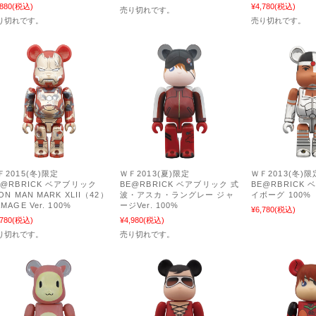
,880
(税込)
¥4,780
(税込)
売り切れです。
り切れです。
売り切れです。
Ｆ2015(冬)限定
ＷＦ2013(夏)限定
ＷＦ2013(冬)限
E@RBRICK ベアブリック
BE@RBRICK ベアブリック 式
BE@RBRICK
ON MAN MARK XLII（42）
波・アスカ・ラングレー ジャ
イボーグ 100%
MAGE Ver. 100%
ージVer. 100%
¥6,780
(税込)
,780
(税込)
¥4,980
(税込)
り切れです。
売り切れです。