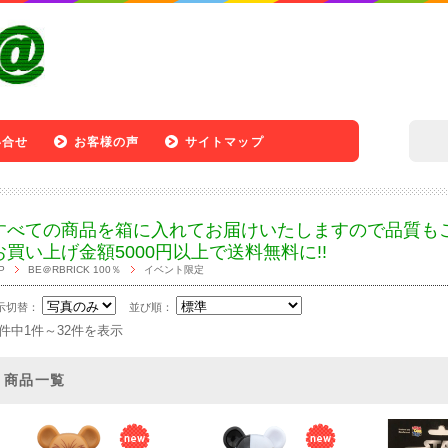
い合せ
お客様の声
サイトマップ
すべての商品を箱に入れてお届けいたしますので
品質も
お買い上げ金額5000円以上で送料無料に!!
P
BE＠RBRICK 100％
イベント限定
示切替：
並び順：
2件中1件～32件を表示
商品一覧