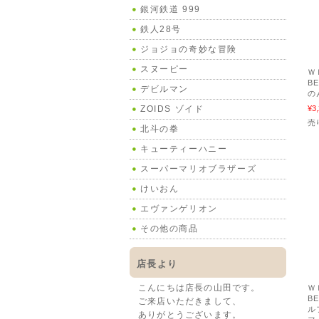
銀河鉄道 999
鉄人28号
ジョジョの奇妙な冒険
スヌーピー
Ｗ
B
デビルマン
の
ZOIDS ゾイド
¥3
売
北斗の拳
キューティーハニー
スーパーマリオブラザーズ
けいおん
エヴァンゲリオン
その他の商品
店長より
こんにちは店長の山田です。
Ｗ
B
ご来店いただきまして、
ル
ありがとうございます。