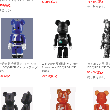
ォルメフェイスVer. 100%
¥3,280
(税込)
¥3,480
(税込)
,259
(税込)
売り切れです。
り切れです。
勢丹吉祥寺店限定 イセ ジョ
ＷＦ2009(夏)限定 Wonder
ＷＦ2009(夏)限
ジ BE@RBRICK ストラップ
Showcase BE@RBRICK
BE@RBRICK T-
00%
100%
¥6,480
(税込)
,280
(税込)
¥3,280
(税込)
売り切れです。