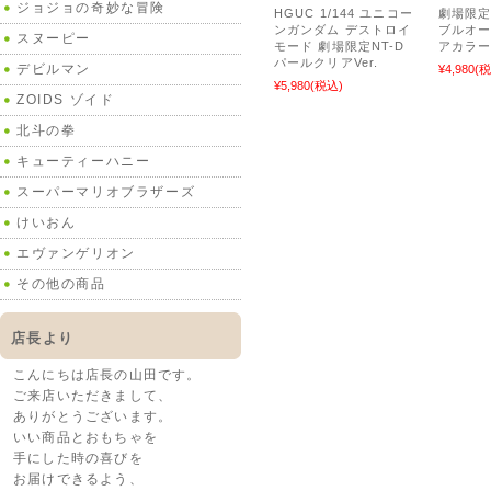
ジョジョの奇妙な冒険
HGUC 1/144 ユニコー
劇場限定 
ンガンダム デストロイ
ブルオー
スヌーピー
モード 劇場限定NT-D
アカラーV
パールクリアVer.
デビルマン
¥4,980
(税
¥5,980
(税込)
ZOIDS ゾイド
北斗の拳
キューティーハニー
スーパーマリオブラザーズ
けいおん
エヴァンゲリオン
その他の商品
店長より
こんにちは店長の山田です。
ご来店いただきまして、
ありがとうございます。
いい商品とおもちゃを
手にした時の喜びを
お届けできるよう、