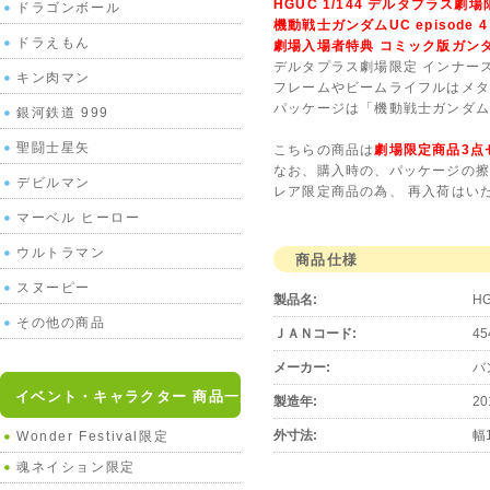
HGUC 1/144 デルタプラス劇
ドラゴンボール
機動戦士ガンダムUC episod
ドラえもん
劇場入場者特典 コミック版ガン
デルタプラス劇場限定 インナース
キン肉マン
フレームやビームライフルはメタ
パッケージは「機動戦士ガンダム
銀河鉄道 999
聖闘士星矢
こちらの商品は
劇場限定商品3点
なお、購入時の、パッケージの
デビルマン
レア限定商品の為、 再入荷はい
マーベル ヒーロー
ウルトラマン
商品仕様
スヌーピー
製品名:
H
その他の商品
ＪＡＮコード:
45
メーカー:
バ
イベント・キャラクター 商品一覧
製造年:
20
外寸法:
幅
Wonder Festival限定
魂ネイション限定