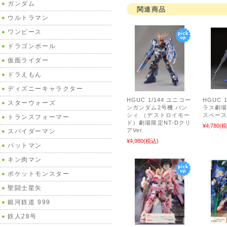
ガンダム
関連商品
ウルトラマン
ワンピース
ドラゴンボール
仮面ライダー
ドラえもん
ディズニーキャラクター
HGUC 1/144 ユニコー
HGUC 
スターウォーズ
ンガンダム2号機 バン
ラス劇場
シィ （デストロイモー
スペース
トランスフォーマー
ド）劇場限定NT-Dクリ
¥4,780
(税
アVer.
スパイダーマン
¥4,980
(税込)
バットマン
キン肉マン
ポケットモンスター
聖闘士星矢
銀河鉄道 999
鉄人28号